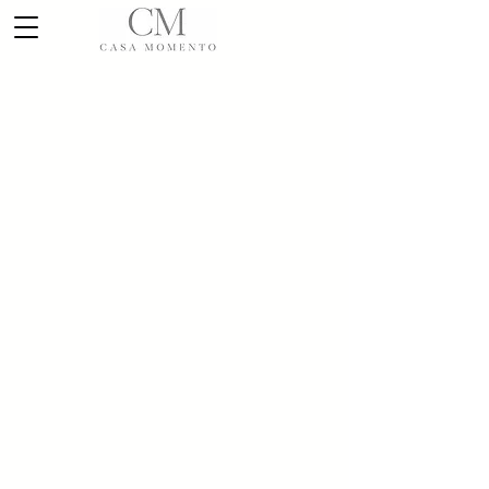
Lo sentimos, este producto no está disponible
Mi cuenta
Seguimiento de pedidos
Favoritos
Carrito
Mostrar precios en:
MXN