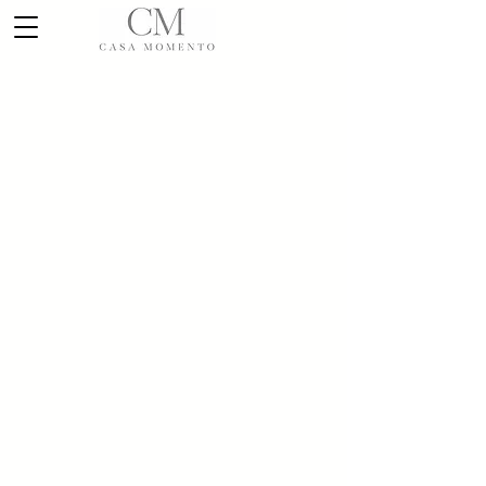
Lo sentimos, este producto no está disponible
Mi cuenta
Seguimiento de pedidos
Favoritos
Carrito
Mostrar precios en:
MXN