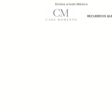
Envíos a todo México
RECUERDOS QUE
Lo sentimos, este producto no está disponible
Mi cuenta
Seguimiento de pedidos
Favoritos
Carrito
Mostrar precios en:
MXN