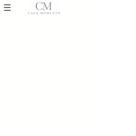
Lo sentimos, este producto no está disponible
Mi cuenta
Seguimiento de pedidos
Favoritos
Carrito
Mostrar precios en:
MXN